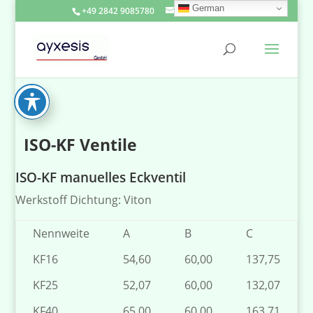
German
+49 2842 9085780
info@ayxesis.de
ISO-KF Ventile
ISO-KF manuelles Eckventil
Werkstoff Dichtung: Viton
Nennweite
A
B
C
KF16
54,60
60,00
137,75
KF25
52,07
60,00
132,07
KF40
65,00
60,00
163,71